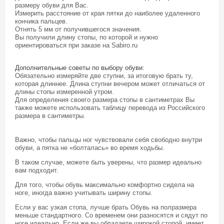
размеру обуви для Вас.
Измерить расстояние от края пятки до наиболее удаленного
кончика пальцев.
Отнять 5 мм от получившегося значения.
Вы получили длину стопы, по которой и нужно
ориентироваться при заказе на Sabiro.ru
Дополнительные советы по выбору обуви
:
Обязательно измеряйте две ступни, за итоговую брать ту,
которая длиннее. Длина ступни вечером может отличаться от
длины стопы измеренной утром.
Для определения своего размера стопы в сантиметрах Вы
также можете использовать таблицу перевода из Российского
размера в сантиметры.
Важно, чтобы пальцы ног чувствовали себя свободно внутри
обуви, а пятка не «болталась» во время ходьбы.
В таком случае, можете быть уверены, что размер идеально
вам подходит.
Для того, чтобы обувь максимально комфортно сидела на
ноге, иногда важно учитывать ширину стопы.
Если у вас узкая стопа, лучше брать Обувь на полразмера
меньше стандартного. Со временем они разносятся и сядут по
ноге идеально. Если же вы обладаете широкой стопой, имеет