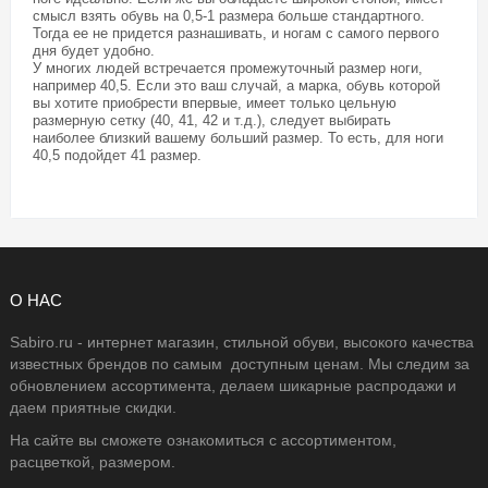
смысл взять обувь на 0,5-1 размера больше стандартного.
Тогда ее не придется разнашивать, и ногам с самого первого
дня будет удобно.
У многих людей встречается промежуточный размер ноги,
например 40,5. Если это ваш случай, а марка, обувь которой
вы хотите приобрести впервые, имеет только цельную
размерную сетку (40, 41, 42 и т.д.), следует выбирать
наиболее близкий вашему больший размер. То есть, для ноги
40,5 подойдет 41 размер.
О НАС
Sabiro.ru - интернет магазин, стильной обуви, высокого качества
известных брендов по самым доступным ценам. Мы следим за
обновлением ассортимента, делаем шикарные распродажи и
даем приятные скидки.
На сайте вы сможете ознакомиться с ассортиментом,
расцветкой, размером.