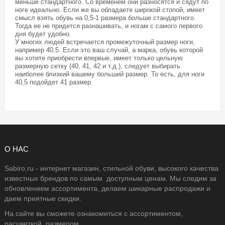
меньше стандартного. Со временем они разносятся и сядут по
ноге идеально. Если же вы обладаете широкой стопой, имеет
смысл взять обувь на 0,5-1 размера больше стандартного.
Тогда ее не придется разнашивать, и ногам с самого первого
дня будет удобно.
У многих людей встречается промежуточный размер ноги,
например 40,5. Если это ваш случай, а марка, обувь которой
вы хотите приобрести впервые, имеет только цельную
размерную сетку (40, 41, 42 и т.д.), следует выбирать
наиболее близкий вашему больший размер. То есть, для ноги
40,5 подойдет 41 размер.
О НАС
Sabiro.ru - интернет магазин, стильной обуви, высокого качества
известных брендов по самым доступным ценам. Мы следим за
обновлением ассортимента, делаем шикарные распродажи и
даем приятные скидки.
На сайте вы сможете ознакомиться с ассортиментом,
расцветкой, размером.