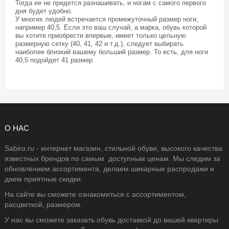
Тогда ее не придется разнашивать, и ногам с самого первого
дня будет удобно.
У многих людей встречается промежуточный размер ноги,
например 40,5. Если это ваш случай, а марка, обувь которой
вы хотите приобрести впервые, имеет только цельную
размерную сетку (40, 41, 42 и т.д.), следует выбирать
наиболее близкий вашему больший размер. То есть, для ноги
40,5 подойдет 41 размер.
О НАС
Sabiro.ru - интернет магазин, стильной обуви, высокого качества
известных брендов по самым доступным ценам. Мы следим за
обновлением ассортимента, делаем шикарные распродажи и
даем приятные скидки.
На сайте вы сможете ознакомиться с ассортиментом,
расцветкой, размером.
У нас вы сможете заказать обувь доставкой до вашей квартиры