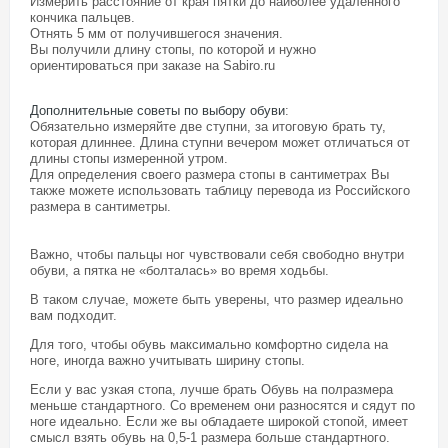
Измерить расстояние от края пятки до наиболее удаленного
кончика пальцев.
Отнять 5 мм от получившегося значения.
Вы получили длину стопы, по которой и нужно
ориентироваться при заказе на Sabiro.ru
Дополнительные советы по выбору обуви
:
Обязательно измеряйте две ступни, за итоговую брать ту,
которая длиннее. Длина ступни вечером может отличаться от
длины стопы измеренной утром.
Для определения своего размера стопы в сантиметрах Вы
также можете использовать таблицу перевода из Российского
размера в сантиметры.
Важно, чтобы пальцы ног чувствовали себя свободно внутри
обуви, а пятка не «болталась» во время ходьбы.
В таком случае, можете быть уверены, что размер идеально
вам подходит.
Для того, чтобы обувь максимально комфортно сидела на
ноге, иногда важно учитывать ширину стопы.
Если у вас узкая стопа, лучше брать Обувь на полразмера
меньше стандартного. Со временем они разносятся и сядут по
ноге идеально. Если же вы обладаете широкой стопой, имеет
смысл взять обувь на 0,5-1 размера больше стандартного.