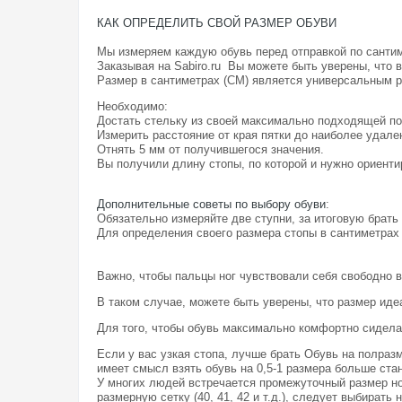
КАК ОПРЕДЕЛИТЬ СВОЙ РАЗМЕР ОБУВИ
Мы измеряем каждую обувь перед отправкой по санти
Заказывая на Sabiro.ru Вы можете быть уверены, что 
Размер в сантиметрах (СМ) является универсальным 
Необходимо:
Достать стельку из своей максимально подходящей по
Измерить расстояние от края пятки до наиболее удале
Отнять 5 мм от получившегося значения.
Вы получили длину стопы, по которой и нужно ориентир
Дополнительные советы по выбору обуви
:
Обязательно измеряйте две ступни, за итоговую брать
Для определения своего размера стопы в сантиметрах
Важно, чтобы пальцы ног чувствовали себя свободно в
В таком случае, можете быть уверены, что размер иде
Для того, чтобы обувь максимально комфортно сидела 
Если у вас узкая стопа, лучше брать Обувь на полраз
имеет смысл взять обувь на 0,5-1 размера больше стан
У многих людей встречается промежуточный размер ног
размерную сетку (40, 41, 42 и т.д.), следует выбирать