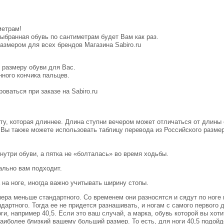
метрам!
выбранная обувь по сантиметрам будет Вам как раз.
размером для всех брендов Магазина
Sabiro.ru
 размеру обуви для Вас.
нного кончика пальцев.
оваться при заказе на Sabiro.ru
 ту, которая длиннее. Длина ступни вечером может отличаться от длины
 Вы также можете использовать таблицу перевода из Российского размер
нутри обуви, а пятка не «болталась» во время ходьбы.
ально вам подходит.
на ноге, иногда важно учитывать ширину стопы.
мера меньше стандартного. Со временем они разносятся и сядут по ноге
дартного. Тогда ее не придется разнашивать, и ногам с самого первого 
и, например 40,5. Если это ваш случай, а марка, обувь которой вы хот
 наиболее близкий вашему больший размер. То есть, для ноги 40,5 подойд