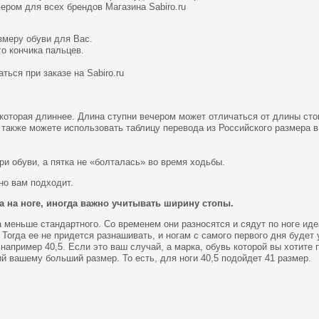
мером для всех брендов Магазина
Sabiro.ru
змеру обуви для Вас.
о кончика пальцев.
ься при заказе на Sabiro.ru
, которая длиннее. Длина ступни вечером может отличаться от длины ст
также можете использовать таблицу перевода из Российского размера в
ри обуви, а пятка не «болталась» во время ходьбы.
но вам подходит.
 на ноге, иногда важно учитывать ширину стопы.
а меньше стандартного. Со временем они разносятся и сядут по ноге ид
 Тогда ее не придется разнашивать, и ногам с самого первого дня будет 
например 40,5. Если это ваш случай, а марка, обувь которой вы хотите
кий вашему больший размер. То есть, для ноги 40,5 подойдет 41 размер.