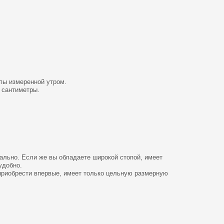
опы измеренной утром.
 сантиметры.
еально. Если же вы обладаете широкой стопой, имеет
удобно.
 приобрести впервые, имеет только цельную размерную