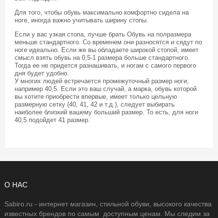
Для того, чтобы обувь максимально комфортно сидела на
ноге, иногда важно учитывать ширину стопы.
Если у вас узкая стопа, лучше брать Обувь на полразмера
меньше стандартного. Со временем они разносятся и сядут по
ноге идеально. Если же вы обладаете широкой стопой, имеет
смысл взять обувь на 0,5-1 размера больше стандартного.
Тогда ее не придется разнашивать, и ногам с самого первого
дня будет удобно.
У многих людей встречается промежуточный размер ноги,
например 40,5. Если это ваш случай, а марка, обувь которой
вы хотите приобрести впервые, имеет только цельную
размерную сетку (40, 41, 42 и т.д.), следует выбирать
наиболее близкий вашему больший размер. То есть, для ноги
40,5 подойдет 41 размер.
О НАС
Sabiro.ru - интернет магазин, стильной обуви, высокого качества
известных брендов по самым доступным ценам. Мы следим за