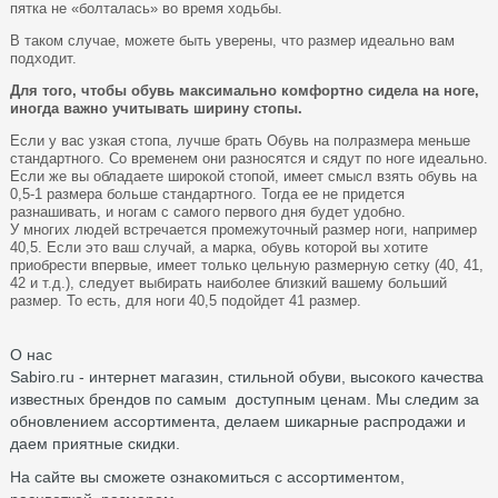
пятка не «болталась» во время ходьбы.
В таком случае, можете быть уверены, что размер идеально вам
подходит.
Для того, чтобы обувь максимально комфортно сидела на ноге,
иногда важно учитывать ширину стопы.
Если у вас узкая стопа, лучше брать Обувь на полразмера меньше
стандартного. Со временем они разносятся и сядут по ноге идеально.
Если же вы обладаете широкой стопой, имеет смысл взять обувь на
0,5-1 размера больше стандартного. Тогда ее не придется
разнашивать, и ногам с самого первого дня будет удобно.
У многих людей встречается промежуточный размер ноги, например
40,5. Если это ваш случай, а марка, обувь которой вы хотите
приобрести впервые, имеет только цельную размерную сетку (40, 41,
42 и т.д.), следует выбирать наиболее близкий вашему больший
размер. То есть, для ноги 40,5 подойдет 41 размер.
О нас
Sabiro.ru - интернет магазин, стильной обуви, высокого качества
известных брендов по самым доступным ценам. Мы следим за
обновлением ассортимента, делаем шикарные распродажи и
даем приятные скидки.
На сайте вы сможете ознакомиться с ассортиментом,