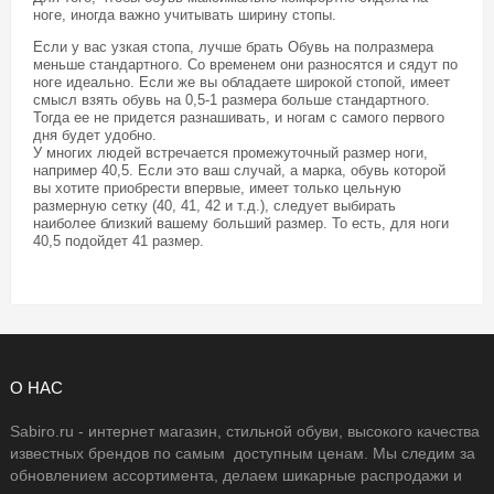
ноге, иногда важно учитывать ширину стопы.
Если у вас узкая стопа, лучше брать Обувь на полразмера
меньше стандартного. Со временем они разносятся и сядут по
ноге идеально. Если же вы обладаете широкой стопой, имеет
смысл взять обувь на 0,5-1 размера больше стандартного.
Тогда ее не придется разнашивать, и ногам с самого первого
дня будет удобно.
У многих людей встречается промежуточный размер ноги,
например 40,5. Если это ваш случай, а марка, обувь которой
вы хотите приобрести впервые, имеет только цельную
размерную сетку (40, 41, 42 и т.д.), следует выбирать
наиболее близкий вашему больший размер. То есть, для ноги
40,5 подойдет 41 размер.
О НАС
Sabiro.ru - интернет магазин, стильной обуви, высокого качества
известных брендов по самым доступным ценам. Мы следим за
обновлением ассортимента, делаем шикарные распродажи и