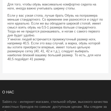
Для того, чтобы обувь максимально комфортно сидела на
ноге, иногда важно учитывать ширину стопы.
Если у вас узкая стопа, лучше брать Обувь на полразмера
меньше стандартного. Со временем они разносятся и сядут по
ноге идеально. Если же вы обладаете широкой стопой, имеет
смысл взять обувь на 0,5-1 размера больше стандартного.
Тогда ее не придется разнашивать, и ногам с самого первого
дня будет удобно.
У многих людей встречается промежуточный размер ноги,
например 40,5. Если это ваш случай, а марка, обувь которой
вы хотите приобрести впервые, имеет только цельную
размерную сетку (40, 41, 42 и т.д.), следует выбирать
наиболее близкий вашему больший размер. То есть, для ноги
40,5 подойдет 41 размер.
О НАС
Sabiro.ru - интернет магазин, стильной обуви, высокого качества
известных брендов по самым доступным ценам. Мы следим за