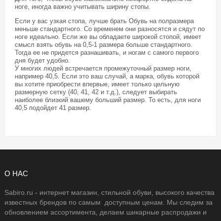
ноге, иногда важно учитывать ширину стопы.
Если у вас узкая стопа, лучше брать Обувь на полразмера
меньше стандартного. Со временем они разносятся и сядут по
ноге идеально. Если же вы обладаете широкой стопой, имеет
смысл взять обувь на 0,5-1 размера больше стандартного.
Тогда ее не придется разнашивать, и ногам с самого первого
дня будет удобно.
У многих людей встречается промежуточный размер ноги,
например 40,5. Если это ваш случай, а марка, обувь которой
вы хотите приобрести впервые, имеет только цельную
размерную сетку (40, 41, 42 и т.д.), следует выбирать
наиболее близкий вашему больший размер. То есть, для ноги
40,5 подойдет 41 размер.
О НАС
Sabiro.ru - интернет магазин, стильной обуви, высокого качества
известных брендов по самым доступным ценам. Мы следим за
обновлением ассортимента, делаем шикарные распродажи и