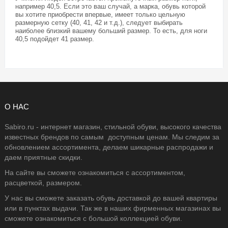
например 40,5. Если это ваш случай, а марка, обувь которой
вы хотите приобрести впервые, имеет только цельную
размерную сетку (40, 41, 42 и т.д.), следует выбирать
наиболее близкий вашему больший размер. То есть, для ноги
40,5 подойдет 41 размер.
О НАС
Sabiro.ru - интернет магазин, стильной обуви, высокого качества
известных брендов по самым доступным ценам. Мы следим за
обновлением ассортимента, делаем шикарные распродажи и
даем приятные скидки.
На сайте вы сможете ознакомиться с ассортиментом,
расцветкой, размером.
У нас вы сможете заказать обувь доставкой до вашей квартиры
или в пунктах выдачи. Так же в наших фирменных магазинах вы
сможете ознакомиться с большой коллекцией обуви.