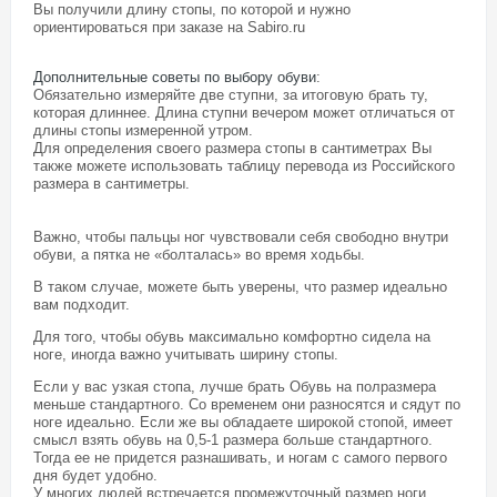
Вы получили длину стопы, по которой и нужно
ориентироваться при заказе на Sabiro.ru
Дополнительные советы по выбору обуви
:
Обязательно измеряйте две ступни, за итоговую брать ту,
которая длиннее. Длина ступни вечером может отличаться от
длины стопы измеренной утром.
Для определения своего размера стопы в сантиметрах Вы
также можете использовать таблицу перевода из Российского
размера в сантиметры.
Важно, чтобы пальцы ног чувствовали себя свободно внутри
обуви, а пятка не «болталась» во время ходьбы.
В таком случае, можете быть уверены, что размер идеально
вам подходит.
Для того, чтобы обувь максимально комфортно сидела на
ноге, иногда важно учитывать ширину стопы.
Если у вас узкая стопа, лучше брать Обувь на полразмера
меньше стандартного. Со временем они разносятся и сядут по
ноге идеально. Если же вы обладаете широкой стопой, имеет
смысл взять обувь на 0,5-1 размера больше стандартного.
Тогда ее не придется разнашивать, и ногам с самого первого
дня будет удобно.
У многих людей встречается промежуточный размер ноги,