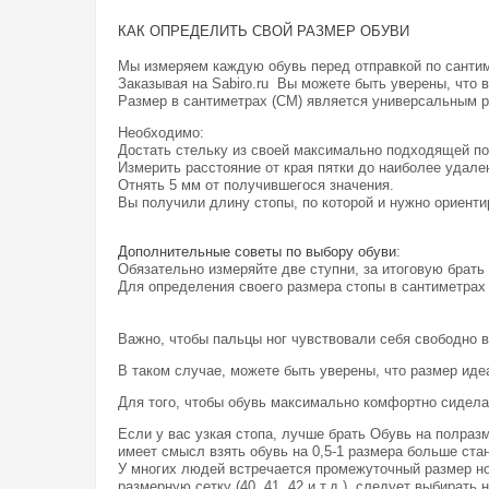
КАК ОПРЕДЕЛИТЬ СВОЙ РАЗМЕР ОБУВИ
Мы измеряем каждую обувь перед отправкой по санти
Заказывая на Sabiro.ru Вы можете быть уверены, что 
Размер в сантиметрах (СМ) является универсальным 
Необходимо:
Достать стельку из своей максимально подходящей по
Измерить расстояние от края пятки до наиболее удале
Отнять 5 мм от получившегося значения.
Вы получили длину стопы, по которой и нужно ориентир
Дополнительные советы по выбору обуви
:
Обязательно измеряйте две ступни, за итоговую брать
Для определения своего размера стопы в сантиметрах
Важно, чтобы пальцы ног чувствовали себя свободно в
В таком случае, можете быть уверены, что размер иде
Для того, чтобы обувь максимально комфортно сидела 
Если у вас узкая стопа, лучше брать Обувь на полраз
имеет смысл взять обувь на 0,5-1 размера больше стан
У многих людей встречается промежуточный размер ног
размерную сетку (40, 41, 42 и т.д.), следует выбирать