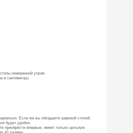
 стопы измеренной утром.
а в сантиметры.
 идеально. Если же вы обладаете широкой стопой,
дня будет удобно.
ите приобрести впервые, имеет только цельную
ет 41 размер.