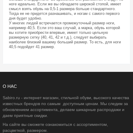
ноге идеально. Если же вы обладаете широкой стопой, имеет
смысл взять обувь на 0,5-1 размера больше стандартного.
Тогда ее не придется разнашивать, и ногам с самого первого
дня будет удобно.
У многих людей встречается промежуточный размер ноги,
например 40,5. Если это ваш случай, а марка, обувь которой
вы хотите приобрести впервые, имеет только цельную
размерную сетку (40, 41, 42 и т.д.), следует выбирать
наиболее близкий вашему больший размер. То есть, для ноги
40,5 подойдет 41 размер.
О НАС
Sabiro.ru - интернет магазин, стильной обуви, высокого качества
известных брендов по самым доступным ценам. Мы следим за
обновлением ассортимента, делаем шикарные распродажи и
даем приятные скидки.
На сайте вы сможете ознакомиться с ассортиментом,
расцветкой, размером.