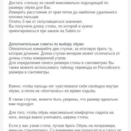
Достать стельку из своей максимально подходящей по
размеру обуви для Вас.
Измерить расстояние от края пятки до наиболее удаленного
кончика пальцев.
Отнять 5 мм от получившегося значения.
Вы получили длину стопы, по которой и нужно
ориентироваться при заказе на Sabiro.ru
Дополнительные советы по выбору обуви
:
Обязательно измеряйте две ступни, за итоговую брать ту,
которая длиннее. Длина ступни вечером может отличаться от
длины стопы измеренной утром.
Для определения своего размера стопы в сантиметрах Вы
также можете использовать таблицу перевода из Российского
размера в сантиметры.
Важно, чтобы пальцы ног чувствовали себя свободно внутри
обуви, а пятка не «болталась» во время ходьбы.
В таком случае, можете быть уверены, что размер идеально
вам подходит.
Для того, чтобы обувь максимально комфортно сидела на
ноге, иногда важно учитывать ширину стопы.
Если у вас узкая стопа, лучше брать Обувь на полразмера
меньше стандартного. Со временем они разносятся и сядут по