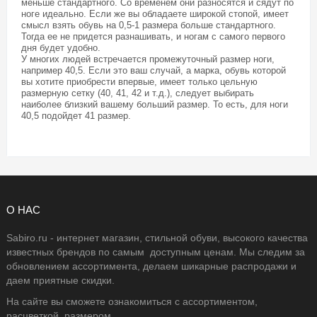
меньше стандартного. Со временем они разносятся и сядут по
ноге идеально. Если же вы обладаете широкой стопой, имеет
смысл взять обувь на 0,5-1 размера больше стандартного.
Тогда ее не придется разнашивать, и ногам с самого первого
дня будет удобно.
У многих людей встречается промежуточный размер ноги,
например 40,5. Если это ваш случай, а марка, обувь которой
вы хотите приобрести впервые, имеет только цельную
размерную сетку (40, 41, 42 и т.д.), следует выбирать
наиболее близкий вашему больший размер. То есть, для ноги
40,5 подойдет 41 размер.
О НАС
Sabiro.ru - интернет магазин, стильной обуви, высокого качества
известных брендов по самым доступным ценам. Мы следим за
обновлением ассортимента, делаем шикарные распродажи и
даем приятные скидки.
На сайте вы сможете ознакомиться с ассортиментом,
расцветкой, размером.