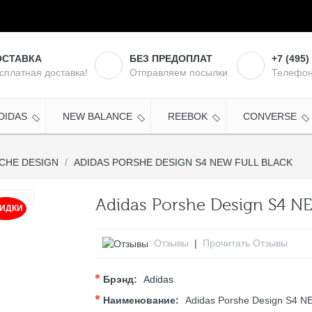
ОСТАВКА
БЕЗ ПРЕДОПЛАТ
+7 (495)
сплатная доставка!
Отправляем посылки
Телефон
DIDAS
NEW BALANCE
REEBOK
CONVERSE
CHE DESIGN
ADIDAS PORSHE DESIGN S4 NEW FULL BLACK
Adidas Porshe Design S4 NE
ИДКИ
Отзывы
|
Прочитать Отзывы
Брэнд:
Adidas
Наименование:
Adidas Porshe Design S4 NE