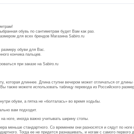
метрам!
выбранная обувь по сантиметрам будет Вам как раз.
размером для всех брендов Магазина
Sabiro.ru
 размеру обуви для Вас.
нного кончика пальцев.
оваться при заказе на Sabiro.ru
 ту, которая длиннее. Длина ступни вечером может отличаться от длины
 Вы также можете использовать таблицу перевода из Российского размер
нутри обуви, а пятка не «болталась» во время ходьбы.
ально вам подходит.
на ноге, иногда важно учитывать ширину стопы.
мера меньше стандартного. Со временем они разносятся и сядут по ноге
дартного. Тогда ее не придется разнашивать, и ногам с самого первого 