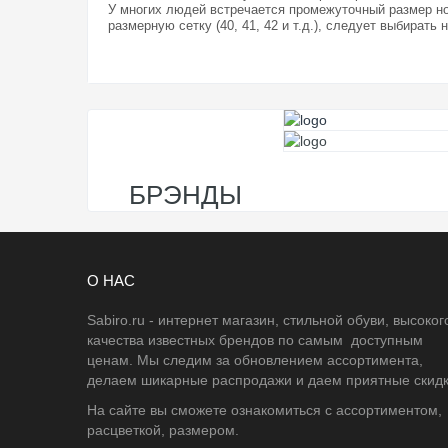
У многих людей встречается промежуточный размер ног
размерную сетку (40, 41, 42 и т.д.), следует выбирать
БРЭНДЫ
О НАС
Sabiro.ru - интернет магазин, стильной обуви, высоког
качества известных брендов по самым доступным
ценам. Мы следим за обновлением ассортимента,
делаем шикарные распродажи и даем приятные скидк
На сайте вы сможете ознакомиться с ассортиментом,
расцветкой, размером.