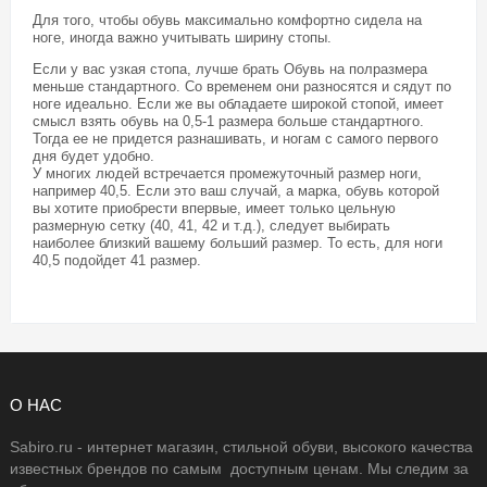
Для того, чтобы обувь максимально комфортно сидела на
ноге, иногда важно учитывать ширину стопы.
Если у вас узкая стопа, лучше брать Обувь на полразмера
меньше стандартного. Со временем они разносятся и сядут по
ноге идеально. Если же вы обладаете широкой стопой, имеет
смысл взять обувь на 0,5-1 размера больше стандартного.
Тогда ее не придется разнашивать, и ногам с самого первого
дня будет удобно.
У многих людей встречается промежуточный размер ноги,
например 40,5. Если это ваш случай, а марка, обувь которой
вы хотите приобрести впервые, имеет только цельную
размерную сетку (40, 41, 42 и т.д.), следует выбирать
наиболее близкий вашему больший размер. То есть, для ноги
40,5 подойдет 41 размер.
О НАС
Sabiro.ru - интернет магазин, стильной обуви, высокого качества
известных брендов по самым доступным ценам. Мы следим за