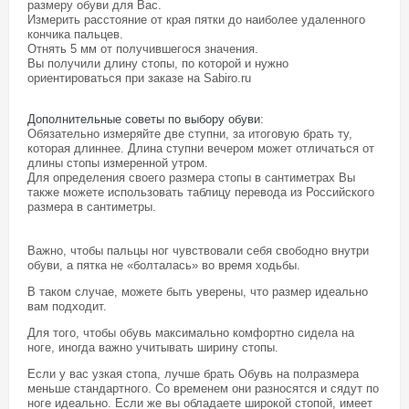
размеру обуви для Вас.
Измерить расстояние от края пятки до наиболее удаленного
кончика пальцев.
Отнять 5 мм от получившегося значения.
Вы получили длину стопы, по которой и нужно
ориентироваться при заказе на Sabiro.ru
Дополнительные советы по выбору обуви
:
Обязательно измеряйте две ступни, за итоговую брать ту,
которая длиннее. Длина ступни вечером может отличаться от
длины стопы измеренной утром.
Для определения своего размера стопы в сантиметрах Вы
также можете использовать таблицу перевода из Российского
размера в сантиметры.
Важно, чтобы пальцы ног чувствовали себя свободно внутри
обуви, а пятка не «болталась» во время ходьбы.
В таком случае, можете быть уверены, что размер идеально
вам подходит.
Для того, чтобы обувь максимально комфортно сидела на
ноге, иногда важно учитывать ширину стопы.
Если у вас узкая стопа, лучше брать Обувь на полразмера
меньше стандартного. Со временем они разносятся и сядут по
ноге идеально. Если же вы обладаете широкой стопой, имеет