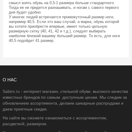
смысл взять обувь на 0,5-1 размера больше стандартного.
Тогда ее не придется разнашивать, и ногам с самого первого
дня будет удобно.
У многих людей встречается промежуточный размер ноги,
например 40,5. Если это ваш случай, а марка, обувь которой
вы хотите приобрести впервые, имеет только цельную
размерную сетку (40, 41, 42 и т.д.), следует выбирать
наиболее близкий вашему больший размер. То есть, для ноги
40,5 подойдет 41 размер.
О НАС
Sabiro.ru - интернет магазин, стильной обуви, высокого качества
известных брендов по самым доступным ценам. Мы следим за
обновлением ассортимента, делаем шикарные распродажи и
даем приятные скидки.
На сайте вы сможете ознакомиться с ассортиментом,
расцветкой, размером.